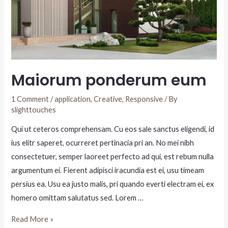
Maiorum ponderum eum
1 Comment
/
application
,
Creative
,
Responsive
/ By
slighttouches
Qui ut ceteros comprehensam. Cu eos sale sanctus eligendi, id
ius elitr saperet, ocurreret pertinacia pri an. No mei nibh
consectetuer, semper laoreet perfecto ad qui, est rebum nulla
argumentum ei. Fierent adipisci iracundia est ei, usu timeam
persius ea. Usu ea justo malis, pri quando everti electram ei, ex
homero omittam salutatus sed. Lorem …
Read More »