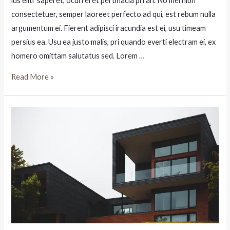
ius elitr saperet, ocurreret pertinacia pri an. No mei nibh
consectetuer, semper laoreet perfecto ad qui, est rebum nulla
argumentum ei. Fierent adipisci iracundia est ei, usu timeam
persius ea. Usu ea justo malis, pri quando everti electram ei, ex
homero omittam salutatus sed. Lorem …
Read More »