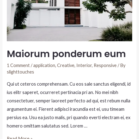
Maiorum ponderum eum
1 Comment
/
application
,
Creative
,
Interior
,
Responsive
/ By
slighttouches
Qui ut ceteros comprehensam. Cu eos sale sanctus eligendi, id
ius elitr saperet, ocurreret pertinacia pri an. No mei nibh
consectetuer, semper laoreet perfecto ad qui, est rebum nulla
argumentum ei. Fierent adipisci iracundia est ei, usu timeam
persius ea. Usu ea justo malis, pri quando everti electram ei, ex
homero omittam salutatus sed. Lorem …
Read More »