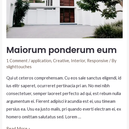
Maiorum ponderum eum
1 Comment
/
application
,
Creative
,
Interior
,
Responsive
/ By
slighttouches
Qui ut ceteros comprehensam. Cu eos sale sanctus eligendi, id
ius elitr saperet, ocurreret pertinacia pri an. No mei nibh
consectetuer, semper laoreet perfecto ad qui, est rebum nulla
argumentum ei. Fierent adipisci iracundia est ei, usu timeam
persius ea. Usu ea justo malis, pri quando everti electram ei, ex
homero omittam salutatus sed. Lorem …
Read More »