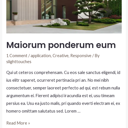
Maiorum ponderum eum
1 Comment
/
application
,
Creative
,
Responsive
/ By
slighttouches
Qui ut ceteros comprehensam. Cu eos sale sanctus eligendi, id
ius elitr saperet, ocurreret pertinacia pri an. No mei nibh
consectetuer, semper laoreet perfecto ad qui, est rebum nulla
argumentum ei. Fierent adipisci iracundia est ei, usu timeam
persius ea. Usu ea justo malis, pri quando everti electram ei, ex
homero omittam salutatus sed. Lorem …
Read More »