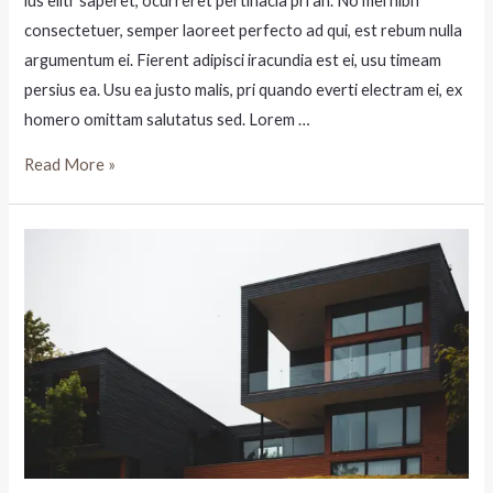
ius elitr saperet, ocurreret pertinacia pri an. No mei nibh
consectetuer, semper laoreet perfecto ad qui, est rebum nulla
argumentum ei. Fierent adipisci iracundia est ei, usu timeam
persius ea. Usu ea justo malis, pri quando everti electram ei, ex
homero omittam salutatus sed. Lorem …
Read More »